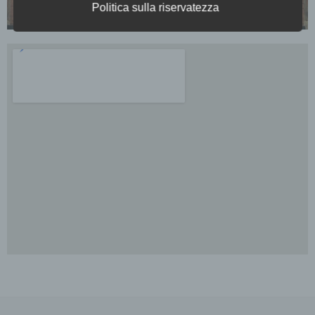
mediante riferimento ad un identificatore
Politica sulla riservatezza
quale il nome, un numero di identificazione,
un dato identificativo, un dato relativo
all'ubicazione, un identificatore online o uno
o più elementi specifici caratteristici
dell'identità fisica, fisiologica, genetica,
psichica, economica, culturale o sociale
della persona fisica.
I dati personali sono qualsiasi informazione
concernente una persona fisica identificata o
identificabile, di seguito denominata
"persona interessata".
b) Persona interessata
Persona interessata è qualsiasi persona
fisica identificata o identificabile i cui dati
personali sono trattati dal titolare del
trattamento.
c) Elaborazione