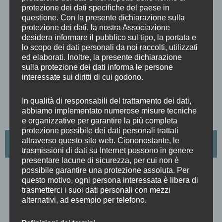
protezione dei dati specifiche del paese in
Igor Stravinskij
questione. Con la presente dichiarazione sulla
protezione dei dati, la nostra Associazione
desidera informare il pubblico sul tipo, la portata e
PETRUSHKA
lo scopo dei dati personali da noi raccolti, utilizzati
ed elaborati. Inoltre, la presente dichiarazione
versione per pianoforte a quattro mani
sulla protezione dei dati informa le persone
interessate sui diritti di cui godono.
In qualità di responsabili del trattamento dei dati,
abbiamo implementato numerose misure tecniche
e organizzative per garantire la più completa
protezione possibile dei dati personali trattati
BIGLIETTI
attraverso questo sito web. Ciononostante, le
trasmissioni di dati su Internet possono in genere
presentare lacune di sicurezza, per cui non è
possibile garantire una protezione assoluta. Per
questo motivo, ogni persona interessata è libera di
BIGLIETTI
trasmetterci i suoi dati personali con mezzi
alternativi, ad esempio per telefono.
INTERO
€ 15