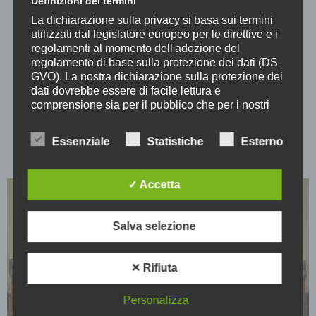
Definizioni dei termini
La dichiarazione sulla privacy si basa sui termini
RIDOTTO*
€ 5
utilizzati dal legislatore europeo per le direttive e i
regolamenti al momento dell'adozione del
SOCI SOSTENITORI
gratuito
regolamento di base sulla protezione dei dati (DS-
GVO). La nostra dichiarazione sulla protezione dei
dati dovrebbe essere di facile lettura e
*Hanno diritto alla riduzione i Soci Ordinari e UNDER25
comprensione sia per il pubblico che per i nostri
clienti e partner commerciali. Per garantire ciò,
vorremmo spiegare in anticipo i termini utilizzati.
Essenziale
Statistiche
Esterno
PRENOTA BIGLIETTI
Nella presente informativa sulla privacy utilizziamo
i seguenti termini, tra gli altri:
✓ Accetta
a) Dati personali
Salva selezione
Dati personali: qualsiasi informazione
relativa ad una persona fisica identificata o
identificabile (di seguito "interessato"). Per
✕ Rifiuta
persona fisica identificabile si intende una
persona fisica che può essere identificata,
Personalizza
direttamente o indirettamente, in particolare