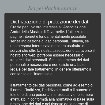
Sergei Rachmaninov
SIX MORCEAUX OP. 11
Dichiarazione di protezione dei dati
Grazie per il vostro interesse all'Associazione
per pianoforte a quattro mani
Amici della Musica di Tavarnelle. L'utilizzo delle
pagine internet è fondamentalmente possibile
Barcarolle
senza indicazione di dati personali. Tuttavia, se
una persona interessata desidera usufruire di
Scherzo
servizi che offre la nostra associazione attraverso il
nostro sito web, potrebbe essere necessario
Chanson Russe
trattare i dati personali. Se il trattamento dei dati
personali è necessario e non esiste una base
legale per tale trattamento, in genere otteniamo il
Valse
consenso dell'interessato.
Romance
Il trattamento dei dati personali, come ad esempio
il nome, l'indirizzo, l'indirizzo e-mail o il numero di
Slava (Gloria)
telefono di una persona interessata, viene sempre
effettuato in conformità alla normativa di base sulla
protezione dei dati e nel rispetto delle norme di