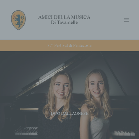
Vai
Main
al
Menu
contenuto
37° Festival di Pentecoste
DUO DALLAGNESE