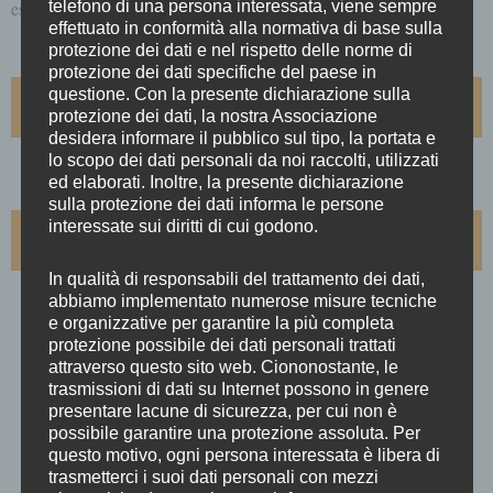
telefono di una persona interessata, viene sempre
eseguite.
effettuato in conformità alla normativa di base sulla
protezione dei dati e nel rispetto delle norme di
protezione dei dati specifiche del paese in
questione. Con la presente dichiarazione sulla
INGRESSO
protezione dei dati, la nostra Associazione
desidera informare il pubblico sul tipo, la portata e
lo scopo dei dati personali da noi raccolti, utilizzati
L’ingresso al concerto è libero senza prenotazione
ed elaborati. Inoltre, la presente dichiarazione
sulla protezione dei dati informa le persone
interessate sui diritti di cui godono.
PROGRAMMA
In qualità di responsabili del trattamento dei dati,
GIOACHINO ROSSINI
abbiamo implementato numerose misure tecniche
e organizzative per garantire la più completa
Il Barbiere di Siviglia
protezione possibile dei dati personali trattati
Ouverture
attraverso questo sito web. Ciononostante, le
trasmissioni di dati su Internet possono in genere
GIUSEPPE VERDI
presentare lacune di sicurezza, per cui non è
Nabucco
possibile garantire una protezione assoluta. Per
questo motivo, ogni persona interessata è libera di
Sinfonia
trasmetterci i suoi dati personali con mezzi
GIOACHINO ROSSINI