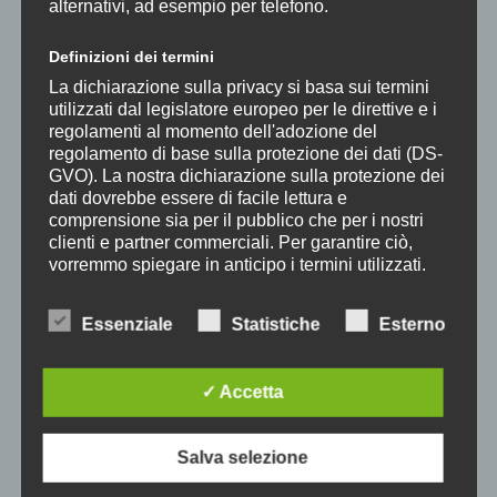
alternativi, ad esempio per telefono.
L’italiana in Algeri
Definizioni dei termini
Ouverture
La dichiarazione sulla privacy si basa sui termini
GEORGES BIZET
utilizzati dal legislatore europeo per le direttive e i
Carmen
regolamenti al momento dell'adozione del
regolamento di base sulla protezione dei dati (DS-
Suite
GVO). La nostra dichiarazione sulla protezione dei
Toreador
dati dovrebbe essere di facile lettura e
comprensione sia per il pubblico che per i nostri
Habanera
clienti e partner commerciali. Per garantire ciò,
Les dragons d’Alcala
vorremmo spiegare in anticipo i termini utilizzati.
Seguidilla
Nella presente informativa sulla privacy utilizziamo
Intermezzo
Essenziale
Statistiche
Esterno
i seguenti termini, tra gli altri:
Aragonaise
Chanson du toreador
a) Dati personali
✓ Accetta
JOHANN STRAUSS JR.
Dati personali: qualsiasi informazione
relativa ad una persona fisica identificata o
Frühlingsstimmen
Salva selezione
identificabile (di seguito "interessato"). Per
Valzer
persona fisica identificabile si intende una