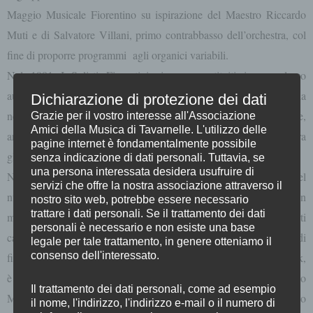
Maggio Musicale Fiorentino su ispirazione del Maestro Riccardo
Muti e di Salvatore Villani, primo contrabbasso dell’orchestra, col
fine di proporre programmi agli organici variabili.
Nel 1981 I Solisti Fiorentini si sono costituiti in complesso
autonomo e per più di venti anni hanno svolto un’intensa attività sia
Dichiarazione di protezione dei dati
nel campo della musica da camera, sia in quella orchestrale,
Grazie per il vostro interesse all'Associazione
Amici della Musica di Tavarnelle. L'utilizzo delle
arrivando persino a costituire un’orchestra di 45 elementi, diretta fra
pagine internet è fondamentalmente possibile
gli altri da Muti, Mehta, Chung.
senza indicazione di dati personali. Tuttavia, se
una persona interessata desidera usufruire di
Nel 2023 Renzo Pelli e Giovanni Riccucci, che facevano parte del
servizi che offre la nostra associazione attraverso il
nucleo originario, hanno deciso di raccogliere questa eredità, in
nostro sito web, potrebbe essere necessario
trattare i dati personali. Se il trattamento dei dati
modo di poter proporre, insieme a vecchi e giovani amici, concerti
personali è necessario e non esiste una base
cameristici in linea con la programmazione originaria. Il gruppo di
legale per tale trattamento, in genere otteniamo il
consenso dell'interessato.
fiati che si esibirà oggi, secondo la tradizione dell’Harmoniemusik,
è diretto da Mario Bruno, già cornista dell’Orchestra del Maggio
Il trattamento dei dati personali, come ad esempio
Musicale Fiorentino, e autore delle trascrizioni che verranno
il nome, l'indirizzo, l'indirizzo e-mail o il numero di