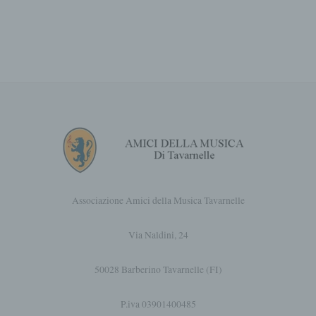
c) Elaborazione
Il trattamento è qualsiasi operazione o
insieme di operazioni, compiute con o senza
l'ausilio di mezzi automatizzati, concernenti
dati personali, come la raccolta, la
registrazione, l'organizzazione,
l'organizzazione, l'archiviazione, la
conservazione, l'adattamento o la modifica,
l'estrazione, la consultazione, l'uso, la
diffusione, la trasmissione, la diffusione o la
messa a disposizione in altro modo,
l'allineamento o l'interconnessione, la
restrizione, la cancellazione o la distruzione.
Associazione Amici della Musica Tavarnelle
d) Restrizione dell'elaborazione
Via Naldini, 24
Restrizione del trattamento è la marcatura
dei dati personali memorizzati al fine di
50028 Barberino Tavarnelle (FI)
limitarne il trattamento in futuro.
P.iva 03901400485
e) Profilatura