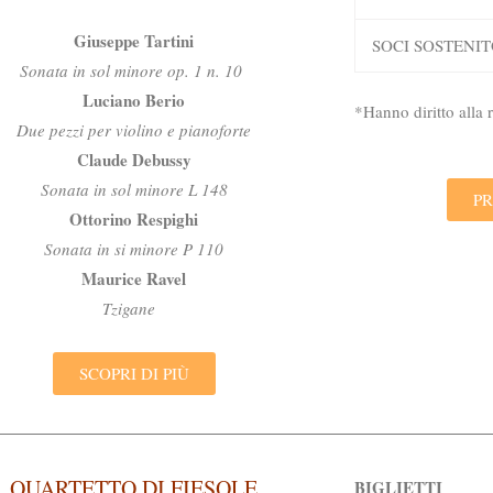
Giuseppe Tartini
SOCI SOSTENIT
Sonata in sol minore op. 1 n. 10
Luciano Berio
*Hanno diritto alla
Due pezzi per violino e pianoforte
Claude Debussy
Sonata in sol minore L 148
PR
Ottorino Respighi
Sonata in si minore P 110
Maurice Ravel
Tzigane
SCOPRI DI PIÙ
QUARTETTO DI FIESOLE
BIGLIETTI