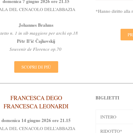
domenica 7 giugno 2026 ore 21.15
ALA DEL CENACOLO DELL’ABBAZIA
*Hanno diritto alla
Johannes Brahms
stetto n. 1 in sib maggiore per archi op.18
PR
Pëtr Il’ič Čajkovskij
Souvenir de Florence op.70
SCOPRI DI PIÙ
FRANCESCA DEGO
BIGLIETTI
FRANCESCA LEONARDI
INTERO
domenica 14 giugno 2026 ore 21.15
ALA DEL CENACOLO DELL’ABBAZIA
RIDOTTO*