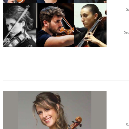
S
Se
S