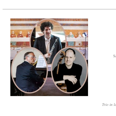
S
Trio in 