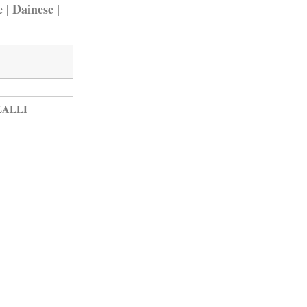
 | Dainese |
EALLI