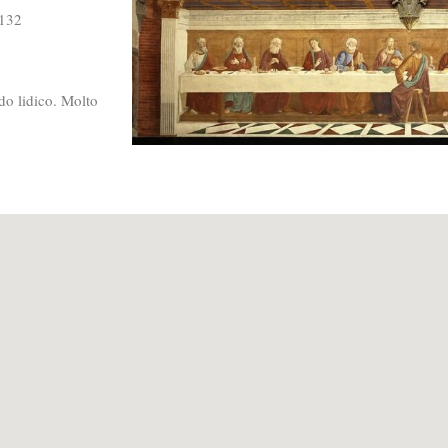
132
do lidico. Molto