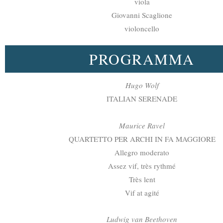
viola
Giovanni Scaglione
violoncello
PROGRAMMA
Hugo Wolf
ITALIAN SERENADE
Maurice Ravel
QUARTETTO PER ARCHI IN FA MAGGIORE
Allegro moderato
Assez vif, très rythmé
Très lent
Vif at agité
Ludwig van Beethoven