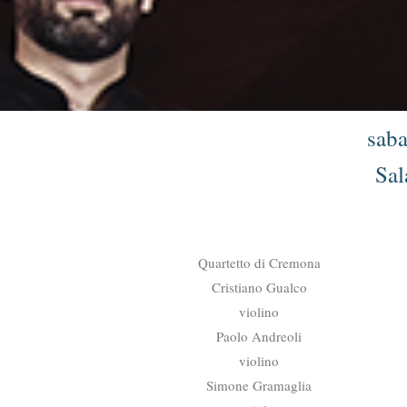
saba
Sal
Quartetto di Cremona
Cristiano Gualco
violino
Paolo Andreoli
violino
Simone Gramaglia