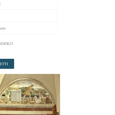
5
uito
 UNDER25
ETTI