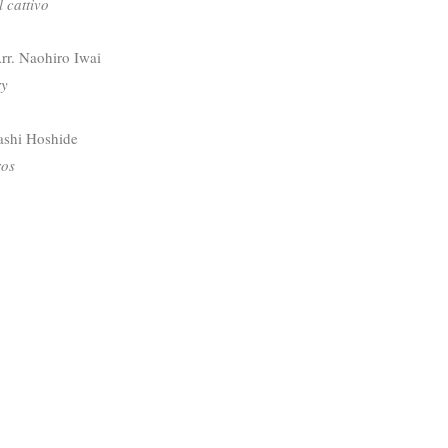
l cattivo
. Naohiro Iwai
ry
shi Hoshide
ros