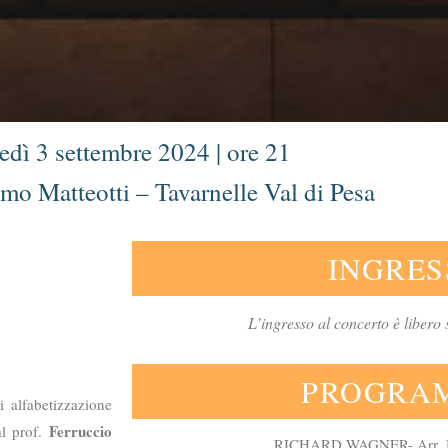
edì 3 settembre 2024 | ore 21
mo Matteotti – Tavarnelle Val di Pesa
INGRES
L’ingresso al concerto è libero
PROGRA
i alfabetizzazione
Ferruccio
al prof.
RICHARD WAGNER- Arr. J