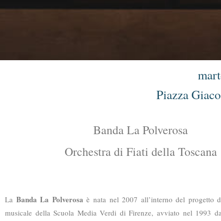
mart
Piazza Giaco
Banda La Polverosa
Orchestra di Fiati della Toscana
Banda La Polverosa
La
è nata nel 2007 all’interno del progetto d
musicale della Scuola Media Verdi di Firenze, avviato nel 1993 d