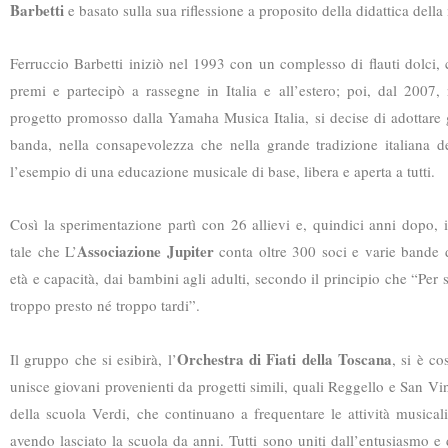
Barbetti
e basato sulla sua riflessione a proposito della didattica della 
Ferruccio Barbetti iniziò nel 1993 con un complesso di flauti dolci, 
premi e partecipò a rassegne in Italia e all’estero; poi, dal 2007,
progetto promosso dalla Yamaha Musica Italia, si decise di adottare g
banda, nella consapevolezza che nella grande tradizione italiana d
l’esempio di una educazione musicale di base, libera e aperta a tutti.
Così la sperimentazione partì con 26 allievi e, quindici anni dopo, i
Associazione Jupiter
tale che L’
conta oltre 300 soci e varie bande di
età e capacità, dai bambini agli adulti, secondo il principio che “Per
troppo presto né troppo tardi”.
Orchestra di Fiati della Toscana
Il gruppo che si esibirà, l’
, si è co
unisce giovani provenienti da progetti simili, quali Reggello e San Vi
della scuola Verdi, che continuano a frequentare le attività musical
avendo lasciato la scuola da anni. Tutti sono uniti dall’entusiasmo e 