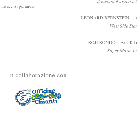
Il buono, il brutto e i
l mese, superando
LEONARD BERNSTEIN – Arr
West Side Sto
KOJI KONDO – Arr. Taka
Super Mario b
In collaborazione con