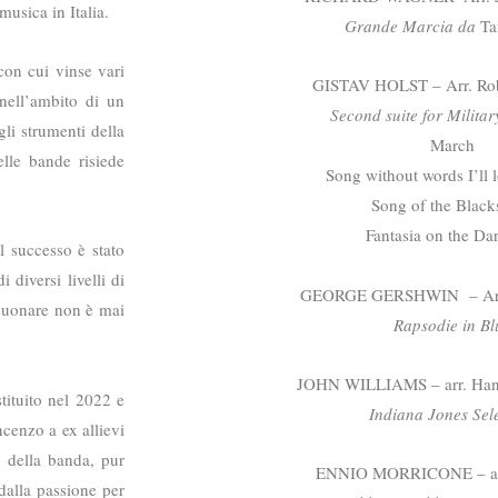
musica in Italia.
Grande Marcia da
Ta
con cui vinse vari
GISTAV HOLST – Arr. Rob
 nell’ambito di un
Second suite for Milita
li strumenti della
March
elle bande risiede
Song without words I’ll 
Song of the Black
Fantasia on the Da
l successo è stato
 diversi livelli di
GEORGE GERSHWIN – Arr.
 suonare non è mai
Rapsodie in Bl
JOHN WILLIAMS – arr. Hans
stituito nel 2022 e
Indiana Jones Sel
ncenzo a ex allievi
i della banda, pur
ENNIO MORRICONE – arr
dalla passione per