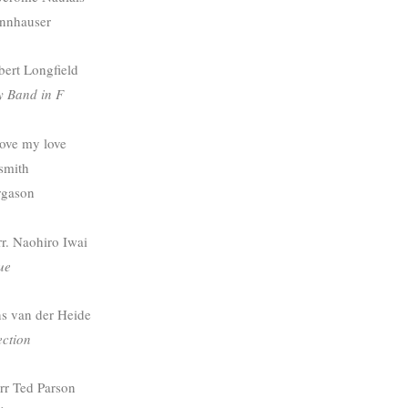
nnhauser
ert Longfield
ry Band in F
love my love
smith
rgason
 Naohiro Iwai
ue
 van der Heide
ection
 Ted Parson