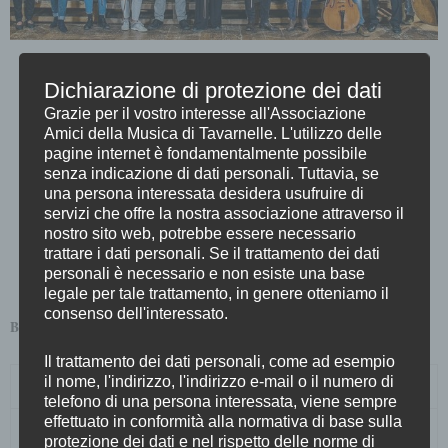
OTTETTO DI SCHUBERT
Dichiarazione di protezione dei dati
Grazie per il vostro interesse all'Associazione
sabato 15 luglio 2023, ore 21.15
Amici della Musica di Tavarnelle. L'utilizzo delle
CHIOSTRO DELL’ABBAZIA
pagine internet è fondamentalmente possibile
senza indicazione di dati personali. Tuttavia, se
Franz Schubert
una persona interessata desidera usufruire di
servizi che offre la nostra associazione attraverso il
Ottetto in Fa maggiore op. 166 D. 803
nostro sito web, potrebbe essere necessario
trattare i dati personali. Se il trattamento dei dati
personali è necessario e non esiste una base
SCOPRI DI PIÙ
legale per tale trattamento, in genere otteniamo il
consenso dell'interessato.
BIGLIETTI
Il trattamento dei dati personali, come ad esempio
il nome, l'indirizzo, l'indirizzo e-mail o il numero di
INTERO
€15
telefono di una persona interessata, viene sempre
effettuato in conformità alla normativa di base sulla
RIDOTTO*
€5
protezione dei dati e nel rispetto delle norme di