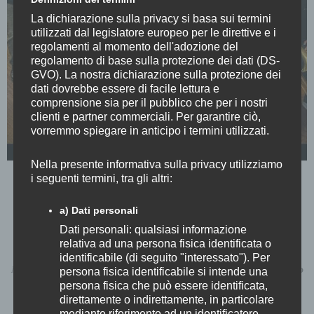
La dichiarazione sulla privacy si basa sui termini
utilizzati dal legislatore europeo per le direttive e i
regolamenti al momento dell'adozione del
regolamento di base sulla protezione dei dati (DS-
GVO). La nostra dichiarazione sulla protezione dei
dati dovrebbe essere di facile lettura e
comprensione sia per il pubblico che per i nostri
clienti e partner commerciali. Per garantire ciò,
vorremmo spiegare in anticipo i termini utilizzati.
Nella presente informativa sulla privacy utilizziamo
i seguenti termini, tra gli altri:
JAZZ SEBASTIAN B(ach)RASS
a) Dati personali
mercoledì 26 luglio 2023, ore 21.15
Dati personali: qualsiasi informazione
CHIOSTRO DELL’ABBAZIA
relativa ad una persona fisica identificata o
identificabile (di seguito "interessato"). Per
Musiche di
J. S. Bach
, arrangiamenti in jazz-style di
Demetrio Bonvecchio
persona fisica identificabile si intende una
persona fisica che può essere identificata,
direttamente o indirettamente, in particolare
SCOPRI DI PIÙ
mediante riferimento ad un identificatore