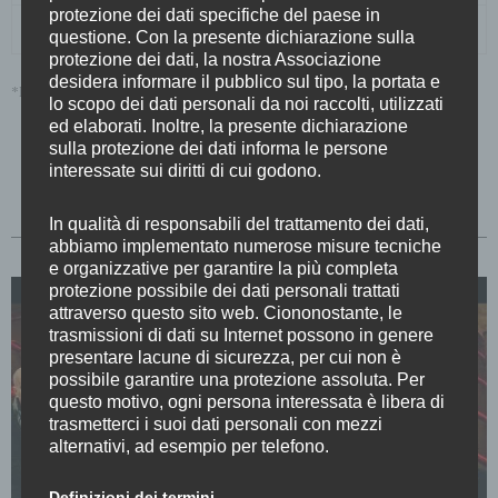
protezione dei dati specifiche del paese in
SOCI SOSTENITORI
gratuito
questione. Con la presente dichiarazione sulla
protezione dei dati, la nostra Associazione
desidera informare il pubblico sul tipo, la portata e
*Hanno diritto alla riduzione i Soci Ordinari e UNDER25
lo scopo dei dati personali da noi raccolti, utilizzati
ed elaborati. Inoltre, la presente dichiarazione
sulla protezione dei dati informa le persone
interessate sui diritti di cui godono.
PRENOTA BIGLIETTI
In qualità di responsabili del trattamento dei dati,
abbiamo implementato numerose misure tecniche
e organizzative per garantire la più completa
protezione possibile dei dati personali trattati
attraverso questo sito web. Ciononostante, le
trasmissioni di dati su Internet possono in genere
presentare lacune di sicurezza, per cui non è
possibile garantire una protezione assoluta. Per
questo motivo, ogni persona interessata è libera di
trasmetterci i suoi dati personali con mezzi
alternativi, ad esempio per telefono.
Definizioni dei termini