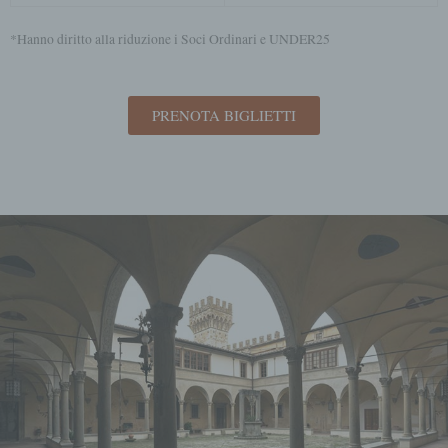
d) Restrizione dell'elaborazione
*Hanno diritto alla riduzione i Soci Ordinari e UNDER25
Restrizione del trattamento è la marcatura
dei dati personali memorizzati al fine di
limitarne il trattamento in futuro.
PRENOTA BIGLIETTI
e) Profilatura
Profiling è qualsiasi trattamento
automatizzato di dati personali che consiste
nell'utilizzare tali dati personali per valutare
determinati aspetti personali relativi a una
persona fisica, in particolare per analizzare o
prevedere aspetti relativi all'esecuzione del
lavoro, alla situazione economica, allo stato
di salute, alle preferenze personali, agli
interessi, all'affidabilità, al comportamento, al
luogo o ai movimenti di tale persona fisica.
f) Pseudonimizzazione
Pseudonimizzazione è il trattamento dei dati
personali in modo tale che i dati personali
non possano più essere attribuiti a un