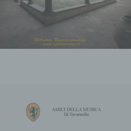
determinato soggetto senza la necessità di
informazioni supplementari, a condizione
che tali informazioni supplementari siano
conservate separatamente e siano soggette
a misure tecniche e organizzative che
garantiscano che i dati personali non siano
attribuiti a una persona fisica identificata o
identificabile.
g) Controllore o responsabile del controllore
responsabile o responsabile del trattamento
è la persona fisica o giuridica, l'autorità
pubblica, l'ente o qualsiasi altro organismo
che da solo o insieme ad altri determina le
finalità e le modalità del trattamento dei dati
personali Qualora le finalità e i mezzi di tale
trattamento siano determinati dal diritto
dell'Unione o dalla legislazione degli Stati
membri, il responsabile del trattamento o i
criteri specifici per la sua designazione
possono essere stabiliti dal diritto