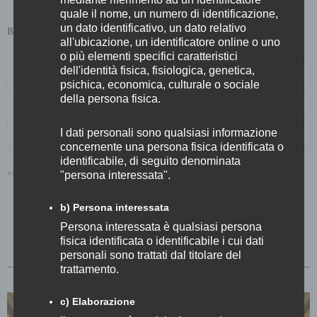
quale il nome, un numero di identificazione,
un dato identificativo, un dato relativo
BIGLIETTI
all'ubicazione, un identificatore online o uno
o più elementi specifici caratteristici
dell'identità fisica, fisiologica, genetica,
INTERO
€15
psichica, economica, culturale o sociale
della persona fisica.
RIDOTTO*
€5
I dati personali sono qualsiasi informazione
SOCI SOSTENITORI
gratuito
concernente una persona fisica identificata o
identificabile, di seguito denominata
*Hanno diritto alla riduzione i Soci Ordinari e UNDER25
"persona interessata".
b) Persona interessata
Persona interessata è qualsiasi persona
PRENOTA BIGLIETTI
fisica identificata o identificabile i cui dati
personali sono trattati dal titolare del
trattamento.
c) Elaborazione