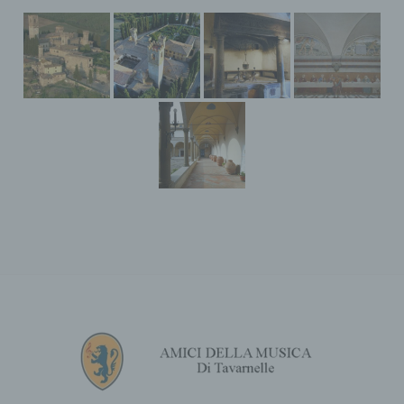
fisica identificata o identificabile i cui dati
personali sono trattati dal titolare del
trattamento.
c) Elaborazione
Il trattamento è qualsiasi operazione o
insieme di operazioni, compiute con o senza
l'ausilio di mezzi automatizzati, concernenti
dati personali, come la raccolta, la
registrazione, l'organizzazione,
l'organizzazione, l'archiviazione, la
conservazione, l'adattamento o la modifica,
l'estrazione, la consultazione, l'uso, la
diffusione, la trasmissione, la diffusione o la
messa a disposizione in altro modo,
l'allineamento o l'interconnessione, la
restrizione, la cancellazione o la distruzione.
d) Restrizione dell'elaborazione
Restrizione del trattamento è la marcatura
dei dati personali memorizzati al fine di