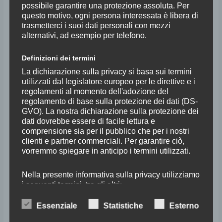
possibile garantire una protezione assoluta. Per
questo motivo, ogni persona interessata è libera di
trasmetterci i suoi dati personali con mezzi
alternativi, ad esempio per telefono.
Definizioni dei termini
La dichiarazione sulla privacy si basa sui termini
utilizzati dal legislatore europeo per le direttive e i
Lorenzo Gorgoni | Matilde
regolamenti al momento dell'adozione del
regolamento di base sulla protezione dei dati (DS-
Michielin
GVO). La nostra dichiarazione sulla protezione dei
dati dovrebbe essere di facile lettura e
comprensione sia per il pubblico che per i nostri
clienti e partner commerciali. Per garantire ciò,
I Concerti dell'Accademia 2025
/
setticlavio
vorremmo spiegare in anticipo i termini utilizzati.
I Concerti dell’Accademia 2025 LORENZO GORGONI | MATILDE
MICHIELIN sabato 25 ottobre 2025 | ore 21Chiesa della Madonna della
Nella presente informativa sulla privacy utilizziamo
i seguenti termini, tra gli altri:
NeveSan Donato in Poggio Barberino Tavarnelle Lorenzo
GorgonipianoforteMatilde MichielinclarinettoEmma
Essenziale
Statistiche
Esterno
a) Dati personali
PanciniviolinoPavlos MisirlisviolinoMatilde FubianiviolaElena
Dati personali: qualsiasi informazione