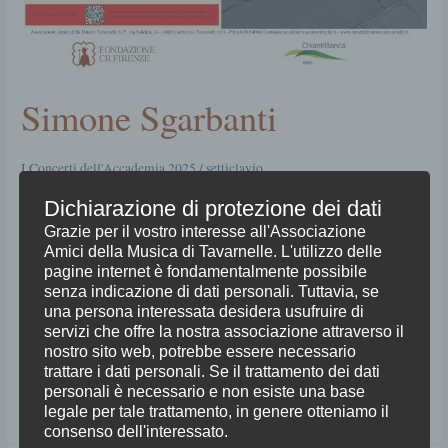
Simone Sgarbanti
I Concerti dell'Accademia 2025
/
setticlavio
I Concerti dell’Accademia 2025 SIMONE SGARBANTI sabato 15
Dichiarazione di protezione dei dati
novembre 2025 | ore 21Chiesa della Madonna della NeveSan Donato in
Grazie per il vostro interesse all'Associazione
Amici della Musica di Tavarnelle. L'utilizzo delle
Poggio Barberino Tavarnelle Simone Sgarbantipianoforte Simone
pagine internet è fondamentalmente possibile
Sgarbanti, nato a Reggio Emilia nel 1995, si avvicina alla musica
senza indicazione di dati personali. Tuttavia, se
dapprima attraverso gli inni della chiesa protestante, per poi
una persona interessata desidera usufruire di
appassionarsi alla musica gospel, jazz e all’improvvisazione,
servizi che offre la nostra associazione attraverso il
nostro sito web, potrebbe essere necessario
proseguendo […]
trattare i dati personali. Se il trattamento dei dati
personali è necessario e non esiste una base
Leggi tutto »
legale per tale trattamento, in genere otteniamo il
consenso dell'interessato.