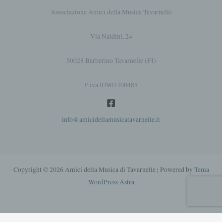
limitarne il trattamento in futuro.
Associazione Amici della Musica Tavarnelle
e) Profilatura
Via Naldini, 24
Profiling è qualsiasi trattamento
automatizzato di dati personali che consiste
nell'utilizzare tali dati personali per valutare
50028 Barberino Tavarnelle (FI)
determinati aspetti personali relativi a una
persona fisica, in particolare per analizzare o
P.iva 03901400485
prevedere aspetti relativi all'esecuzione del
lavoro, alla situazione economica, allo stato
di salute, alle preferenze personali, agli
info@amicidellamusicatavarnelle.it
interessi, all'affidabilità, al comportamento, al
luogo o ai movimenti di tale persona fisica.
f) Pseudonimizzazione
Pseudonimizzazione è il trattamento dei dati
Copyright © 2026 Amici della Musica di Tavarnelle | Powered by
Tema
personali in modo tale che i dati personali
WordPress Astra
non possano più essere attribuiti a un
determinato soggetto senza la necessità di
informazioni supplementari, a condizione
che tali informazioni supplementari siano
Privacy Policy