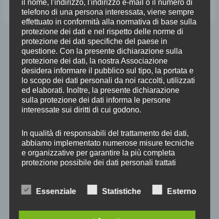
Leggi tutto »
il nome, l'indirizzo, l'indirizzo e-mail o il numero di
telefono di una persona interessata, viene sempre
effettuato in conformità alla normativa di base sulla
protezione dei dati e nel rispetto delle norme di
Foto storiche
protezione dei dati specifiche del paese in
questione. Con la presente dichiarazione sulla
protezione dei dati, la nostra Associazione
desidera informare il pubblico sul tipo, la portata e
lo scopo dei dati personali da noi raccolti, utilizzati
ed elaborati. Inoltre, la presente dichiarazione
sulla protezione dei dati informa le persone
interessate sui diritti di cui godono.
In qualità di responsabili del trattamento dei dati,
abbiamo implementato numerose misure tecniche
e organizzative per garantire la più completa
protezione possibile dei dati personali trattati
Badia a Passignano
attraverso questo sito web. Ciononostante, le
trasmissioni di dati su Internet possono in genere
Essenziale
Statistiche
Esterno
presentare lacune di sicurezza, per cui non è
possibile garantire una protezione assoluta. Per
questo motivo, ogni persona interessata è libera di