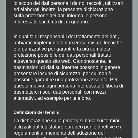
lo scopo dei dati personali da noi raccolti, utilizzati
ed elaborati. Inoltre, la presente dichiarazione
sulla protezione dei dati informa le persone
interessate sui diritti di cui godono.
In qualità di responsabili del trattamento dei dati,
abbiamo implementato numerose misure tecniche
Orchestra della Toscana
e organizzative per garantire la più completa
protezione possibile dei dati personali trattati
attraverso questo sito web. Ciononostante, le
Claudio Martini
Presidente
trasmissioni di dati su Internet possono in genere
Giorgio Battistelli
Direttore Artistico
presentare lacune di sicurezza, per cui non è
Daniele Rustioni
Direttore Principale
possibile garantire una protezione assoluta. Per
questo motivo, ogni persona interessata è libera di
Fondata nel 1980, l’ORT ha sede al Teatro Verdi di Firenze e oggi è
trasmetterci i suoi dati personali con mezzi
alternativi, ad esempio per telefono.
considerata una tra le migliori orchestre in Italia. È formata da 45
musicisti, tutti professionisti eccellenti che sono stati applauditi nei più
Definizioni dei termini
importanti teatri italiani come il Teatro alla Scala, l’Auditorium del
La dichiarazione sulla privacy si basa sui termini
Lingotto di Torino, l’Accademia di Santa Cecilia di Roma, e nelle più
utilizzati dal legislatore europeo per le direttive e i
importanti sale europee e d’oltreoceano, dall’Auditorio Nacional de
regolamenti al momento dell'adozione del
Musica di Madrid alla Carnegie Hall di New York. La sua storia artistica