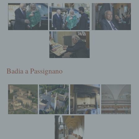
registrazione, l'organizzazione,
l'organizzazione, l'archiviazione, la
conservazione, l'adattamento o la modifica,
l'estrazione, la consultazione, l'uso, la
diffusione, la trasmissione, la diffusione o la
messa a disposizione in altro modo,
l'allineamento o l'interconnessione, la
restrizione, la cancellazione o la distruzione.
d) Restrizione dell'elaborazione
Restrizione del trattamento è la marcatura
Badia a Passignano
dei dati personali memorizzati al fine di
limitarne il trattamento in futuro.
e) Profilatura
Profiling è qualsiasi trattamento
automatizzato di dati personali che consiste
nell'utilizzare tali dati personali per valutare
determinati aspetti personali relativi a una
persona fisica, in particolare per analizzare o
prevedere aspetti relativi all'esecuzione del