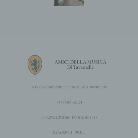
lavoro, alla situazione economica, allo stato
di salute, alle preferenze personali, agli
interessi, all'affidabilità, al comportamento, al
luogo o ai movimenti di tale persona fisica.
f) Pseudonimizzazione
Pseudonimizzazione è il trattamento dei dati
personali in modo tale che i dati personali
non possano più essere attribuiti a un
determinato soggetto senza la necessità di
informazioni supplementari, a condizione
che tali informazioni supplementari siano
conservate separatamente e siano soggette
a misure tecniche e organizzative che
Associazione Amici della Musica Tavarnelle
garantiscano che i dati personali siano
trattati in conformità agli scopi per i quali
Via Naldini, 24
sono stati raccolti.
50028 Barberino Tavarnelle (FI)
d) Restrizione dell'elaborazione
Restrizione del trattamento è la marcatura
dei dati personali memorizzati al fine di
P.iva 03901400485
limitarne il trattamento in futuro.