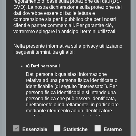
regolamento di base sulla protezione dei dati (DS-
è segnata dalla presenza di musicisti illustri, primo fra tutti Luciano
GVO). La nostra dichiarazione sulla protezione dei
dati dovrebbe essere di facile lettura e
Berio.
comprensione sia per il pubblico che per i nostri
Collabora con personalità come Salvatore Accardo, Martha Argerich,
clienti e partner commerciali. Per garantire ciò,
Rudolf Barshai, Yuri Bashmet, Frans Brüggen, Myung-Whun Chung,
vorremmo spiegare in anticipo i termini utilizzati.
Gianluigi Gelmetti, Daniel Harding, Eliahu Inbal, Yo-Yo Ma e Uto Ughi.
Interprete duttile di un ampio repertorio, che dalla musica barocca arriva
Nella presente informativa sulla privacy utilizziamo
i seguenti termini, tra gli altri:
fino ai compositori contemporanei, l’Orchestra ha da sempre riservato
ampio spazio alla ricerca musicale al di là delle barriere fra i diversi
a) Dati personali
generi (Haydn, Mozart, tutto il Beethoven sinfonico, larga parte del
Dati personali: qualsiasi informazione
barocco strumentale, con una particolare attenzione alla letteratura meno
relativa ad una persona fisica identificata o
eseguita), sperimentando possibilità inedite di fare musica e verificando
identificabile (di seguito "interessato"). Per
le relazioni fra scrittura e improvvisazione. Accanto ai grandi capolavori
persona fisica identificabile si intende una
sinfonico-corali, interpretati con egregi musicisti di fama internazionale,
persona fisica che può essere identificata,
direttamente o indirettamente, in particolare
si aggiungono i Lieder di Mahler, le pagine corali di Brahms, parte del
mediante riferimento ad un identificatore
sinfonismo dell’Ottocento, con una posizione di privilegio per Rossini, e
quale il nome, un numero di identificazione,
l’incontro con la musica di Franco Battiato, Stefano Bollani, Richard
un dato identificativo, un dato relativo
Galliano, Heiner Goebbels, Butch Morris, Enrico Rava, Ryuichi
all'ubicazione, un identificatore online o uno
Essenziale
Statistiche
Esterno
o più elementi specifici caratteristici