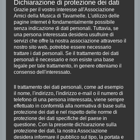
Dichiarazione di protezione dei dati
Grazie per il vostro interesse all'Associazione
Programma del Concerto
Amici della Musica di Tavarnelle. L'utilizzo delle
GIUSEPPE ROSSINI
pagine internet è fondamentalmente possibile
Sonata a quattro n. 2 in La maggiore
senza indicazione di dati personali. Tuttavia, se
una persona interessata desidera usufruire di
CAMILLO SIVORI
servizi che offre la nostra associazione attraverso il
nostro sito web, potrebbe essere necessario
Fantasia sui temi dell’opera “Un ballo in maschera” di Verdi (arrang.
trattare i dati personali. Se il trattamento dei dati
Chiara Morandi)
personali è necessario e non esiste una base
legale per tale trattamento, in genere otteniamo il
NICCOLO’ PAGANINI
consenso dell'interessato.
Tema e variazioni sull’aria Dal tuo stellato soglio dall’opera “Mosè in
Il trattamento dei dati personali, come ad esempio
Egitto” di Rossini (arrang. Chiara Morandi)
il nome, l'indirizzo, l'indirizzo e-mail o il numero di
telefono di una persona interessata, viene sempre
GAETANO DONIZETTI
effettuato in conformità alla normativa di base sulla
Quartetto n. 17 per archi (versione per orchestra d’archi)
protezione dei dati e nel rispetto delle norme di
protezione dei dati specifiche del paese in
questione. Con la presente dichiarazione sulla
Orchestra della Toscana
protezione dei dati, la nostra Associazione
desidera informare il pubblico sul tipo, la portata e