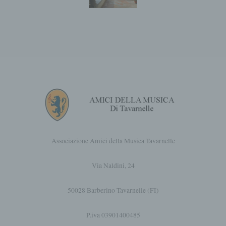
c) Elaborazione
Il trattamento è qualsiasi operazione o
insieme di operazioni, compiute con o senza
l'ausilio di mezzi automatizzati, concernenti
dati personali, come la raccolta, la
registrazione, l'organizzazione,
l'organizzazione, l'archiviazione, la
conservazione, l'adattamento o la modifica,
l'estrazione, la consultazione, l'uso, la
diffusione, la trasmissione, la diffusione o la
messa a disposizione in altro modo,
l'allineamento o l'interconnessione, la
restrizione, la cancellazione o la distruzione.
Associazione Amici della Musica Tavarnelle
d) Restrizione dell'elaborazione
Via Naldini, 24
Restrizione del trattamento è la marcatura
dei dati personali memorizzati al fine di
50028 Barberino Tavarnelle (FI)
limitarne il trattamento in futuro.
P.iva 03901400485
e) Profilatura