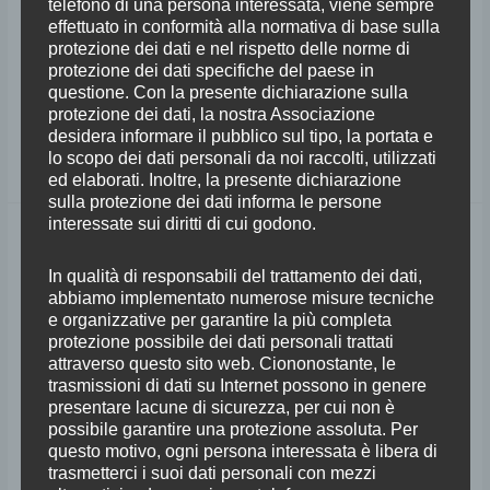
telefono di una persona interessata, viene sempre
è rivolta alla diffusione della pratica musicale ed e aperta a tutti: un corso
effettuato in conformità alla normativa di base sulla
protezione dei dati e nel rispetto delle norme di
base di canto gregoriano, che si terrà alla Badia a Passignano nei giorni 7
protezione dei dati specifiche del paese in
e 14 Dicembre e 18 Gennaio. L’iniziativa si svolge in collaborazione con
questione. Con la presente dichiarazione sulla
la scuola di musica Officine Creative del
protezione dei dati, la nostra Associazione
desidera informare il pubblico sul tipo, la portata e
Leggi tutto »
lo scopo dei dati personali da noi raccolti, utilizzati
ed elaborati. Inoltre, la presente dichiarazione
sulla protezione dei dati informa le persone
interessate sui diritti di cui godono.
Accademia
Malaspina
In qualità di responsabili del trattamento dei dati,
2024
abbiamo implementato numerose misure tecniche
e organizzative per garantire la più completa
protezione possibile dei dati personali trattati
attraverso questo sito web. Ciononostante, le
trasmissioni di dati su Internet possono in genere
presentare lacune di sicurezza, per cui non è
possibile garantire una protezione assoluta. Per
questo motivo, ogni persona interessata è libera di
trasmetterci i suoi dati personali con mezzi