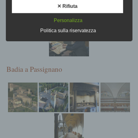
persona fisica che può essere identificata,
✕ Rifiuta
direttamente o indirettamente, in particolare
mediante riferimento ad un identificatore
Personalizza
quale il nome, un numero di identificazione,
un dato identificativo, un dato relativo
Politica sulla riservatezza
all'ubicazione, un identificatore online o uno
o più elementi specifici caratteristici
dell'identità fisica, fisiologica, genetica,
psichica, economica, culturale o sociale
della persona fisica.
Badia a Passignano
I dati personali sono qualsiasi informazione
concernente una persona fisica identificata o
identificabile, di seguito denominata
"persona interessata".
b) Persona interessata
Persona interessata è qualsiasi persona
fisica identificata o identificabile i cui dati
personali sono trattati dal titolare del
trattamento.