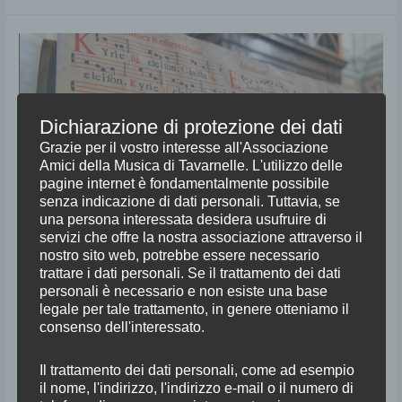
Corso
base
di
Canto
Dichiarazione di protezione dei dati
Gregoriano
Grazie per il vostro interesse all'Associazione
Amici della Musica di Tavarnelle. L'utilizzo delle
pagine internet è fondamentalmente possibile
senza indicazione di dati personali. Tuttavia, se
una persona interessata desidera usufruire di
servizi che offre la nostra associazione attraverso il
nostro sito web, potrebbe essere necessario
Corso base di Canto
trattare i dati personali. Se il trattamento dei dati
personali è necessario e non esiste una base
Gregoriano
legale per tale trattamento, in genere otteniamo il
consenso dell'interessato.
Formazione 2024
/
setticlavio
Il trattamento dei dati personali, come ad esempio
il nome, l'indirizzo, l'indirizzo e-mail o il numero di
CORSO BASE DI CANTO GREGORIANO L’ultima iniziativa del 2024