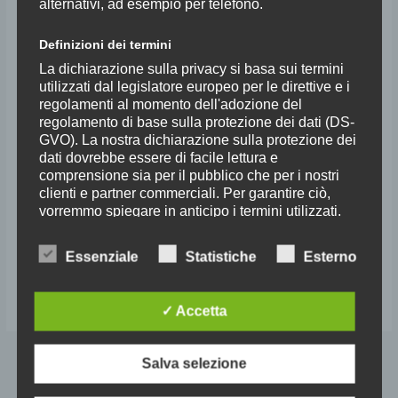
alternativi, ad esempio per telefono.
Definizioni dei termini
Accademia Malaspina 2024
La dichiarazione sulla privacy si basa sui termini
utilizzati dal legislatore europeo per le direttive e i
regolamenti al momento dell'adozione del
Formazione 2024
,
News
/
setticlavio
regolamento di base sulla protezione dei dati (DS-
GVO). La nostra dichiarazione sulla protezione dei
ACCADEMIA MALASPINA 2024 Una nuova edizione dei corsi
dati dovrebbe essere di facile lettura e
dell’Accademia Malaspina presso il Palazzo Malaspina di San Donato in
comprensione sia per il pubblico che per i nostri
Poggio dal 12 al 15 maggio. Programma 12 – 14 maggio Masterclass di
clienti e partner commerciali. Per garantire ciò,
clarinetto con Calogero Palermo. Dobbiamo purtroppo annunciare che il
vorremmo spiegare in anticipo i termini utilizzati.
M° Palermo è costretto a rinviare la prevista Masterclass per motivi
personali.L’ Accademia di Maggio
Nella presente informativa sulla privacy utilizziamo
Essenziale
Statistiche
Esterno
i seguenti termini, tra gli altri:
Leggi tutto »
✓ Accetta
a) Dati personali
Dati personali: qualsiasi informazione
relativa ad una persona fisica identificata o
Foto storiche
Salva selezione
identificabile (di seguito "interessato"). Per
persona fisica identificabile si intende una