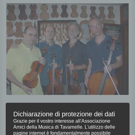
Quartetto
di
Torino
Quartetto di Torino
Dichiarazione di protezione dei dati
Grazie per il vostro interesse all'Associazione
30° Festival Pentecoste
/
wpupdateuser
Amici della Musica di Tavarnelle. L'utilizzo delle
pagine internet è fondamentalmente possibile
Domenica 29 Maggio 2016 – ore 21:15 Sala del Cenacolo Abbazia di