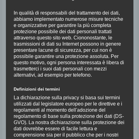
In qualità di responsabili del trattamento dei dati,
Christophe Giovaninetti e
abbiamo implementato numerose misure tecniche
e organizzative per garantire la più completa
Tiziano Mealli
protezione possibile dei dati personali trattati
attraverso questo sito web. Ciononostante, le
trasmissioni di dati su Internet possono in genere
presentare lacune di sicurezza, per cui non è
30° Festival Pentecoste
/
wpupdateuser
possibile garantire una protezione assoluta. Per
Domenica 12 Giugno 2016 – ore 21:15 Sala del Cenacolo Abbazia di
questo motivo, ogni persona interessata è libera di
trasmetterci i suoi dati personali con mezzi
San Michele Arcangelo a Passignano TAVARNELLE VAL DI PESA (FI)
alternativi, ad esempio per telefono.
Christophe Giovaninetti • violino Tiziano Mealli • pianoforte
Programma del Concerto Christophe Giovaninetti, in seguito ai suoi
Definizioni dei termini
studi in Francia, Romania e Germania (con i membri del Quartetto
La dichiarazione sulla privacy si basa sui termini
Amadeus), Christophe Giovaninetti fonda il Quartetto
utilizzati dal legislatore europeo per le direttive e i
regolamenti al momento dell'adozione del
Leggi tutto »
regolamento di base sulla protezione dei dati (DS-
GVO). La nostra dichiarazione sulla protezione dei
dati dovrebbe essere di facile lettura e
comprensione sia per il pubblico che per i nostri
Quartetto