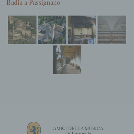
Badia a Passignano
diffusione, la trasmissione, la diffusione o la
messa a disposizione in altro modo,
l'allineamento o l'interconnessione, la
restrizione, la cancellazione o la distruzione.
d) Restrizione dell'elaborazione
Restrizione del trattamento è la marcatura
dei dati personali memorizzati al fine di
limitarne il trattamento in futuro.
e) Profilatura
Profiling è qualsiasi trattamento
automatizzato di dati personali che consiste
nell'utilizzare tali dati personali per valutare
determinati aspetti personali relativi a una
persona fisica, in particolare per analizzare o
prevedere aspetti relativi all'esecuzione del
lavoro, alla situazione economica, allo stato
di salute, alle preferenze personali, agli
interessi, all'affidabilità, al comportamento, al
luogo o ai movimenti di tale persona fisica.