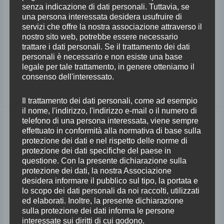
senza indicazione di dati personali. Tuttavia, se
San Michele Arcangelo a Passignano TAVARNELLE VAL DI PESA (FI)
una persona interessata desidera usufruire di
Concerto di Inaugurazione 30° Festival di Pentecoste Quartetto di Torino
servizi che offre la nostra associazione attraverso il
Vittorio Marchese violino I, Umberto Fantini violino II, Andrea Repetto
nostro sito web, potrebbe essere necessario
trattare i dati personali. Se il trattamento dei dati
viola, Manuel Zigante violoncello Alberto Bologni violino, Teona
personali è necessario e non esiste una base
Kazishvili violino, Jorg Winkler viola, Andrea
legale per tale trattamento, in genere otteniamo il
consenso dell'interessato.
Leggi tutto »
Il trattamento dei dati personali, come ad esempio
il nome, l'indirizzo, l'indirizzo e-mail o il numero di
telefono di una persona interessata, viene sempre
Christophe
effettuato in conformità alla normativa di base sulla
Giovaninetti
protezione dei dati e nel rispetto delle norme di
e
protezione dei dati specifiche del paese in
Tiziano
questione. Con la presente dichiarazione sulla
protezione dei dati, la nostra Associazione
Mealli
desidera informare il pubblico sul tipo, la portata e
lo scopo dei dati personali da noi raccolti, utilizzati
ed elaborati. Inoltre, la presente dichiarazione
sulla protezione dei dati informa le persone
interessate sui diritti di cui godono.