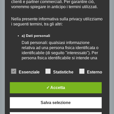
clienti e partner commerciali. Per garantire ciò,
Lyskamm
vorremmo spiegare in anticipo i termini utilizzati.
Nella presente informativa sulla privacy utilizziamo
i seguenti termini, tra gli altri:
a) Dati personali
Dati personali: qualsiasi informazione
relativa ad una persona fisica identificata o
identificabile (di seguito "interessato"). Per
persona fisica identificabile si intende una
persona fisica che può essere identificata,
direttamente o indirettamente, in particolare
Essenziale
Statistiche
Esterno
Quartetto Lyskamm
mediante riferimento ad un identificatore
quale il nome, un numero di identificazione,
un dato identificativo, un dato relativo
✓ Accetta
all'ubicazione, un identificatore online o uno
30° Festival Pentecoste
/
wpupdateuser
o più elementi specifici caratteristici
dell'identità fisica, fisiologica, genetica,
Sabato 11 Giugno 2016 – ore 21:15 Sala del Cenacolo Abbazia di San
Salva selezione
psichica, economica, culturale o sociale
Michele Arcangelo a Passignano TAVARNELLE VAL DI PESA (FI)
della persona fisica.
Quartetto Lyskamm Cecilia Ziano, violino • Clara Franziska