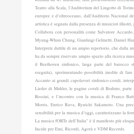
Teatro alla Scala, l’Auditorium del Lingotto di Torin
europee e d’oltreoceano, dall’Auditorio Nacional d
artistica è segnata dalla presenza di musicisti illustri
Collabora con personalità come Salvatore Accardo
Myung-Whun Chung, Gianluigi Gelmetti, Daniel Hard
Interprete duttile di un ampio repertorio, che dalla 
ha da sempre riservato ampio spazio alla ricerca music
il Beethoven sinfonico, larga parte del barocco s
eseguita), sperimentando possibilità inedite di fare
Accanto ai grandi capolavori sinfonico-corali, inter
Lieder di Mahler, le pagine corali di Brahms, parte 
Rossini, e l’incontro con la musica di Franco Bat
Morris, Enrico Rava, Ryuichi Sakamoto. Una preci
sensibilità per la musica d’oggi, caratterizzano la fo
La musica fORTe dell’Italia” è il manifesto più eloqu
Incide per Emi, Ricordi, Agorà e VDM Records.