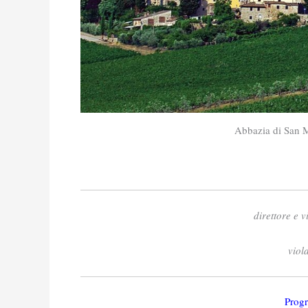
Abbazia di San 
direttore e v
viol
Prog