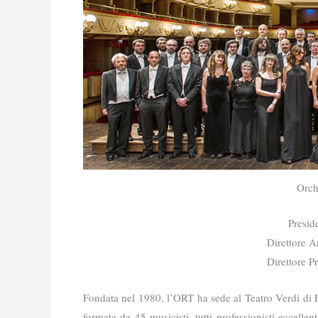
Orch
Presid
Direttore A
Direttore P
Fondata nel 1980, l’ORT ha sede al Teatro Verdi di Fi
formata da 45 musicisti, tutti professionisti eccellent