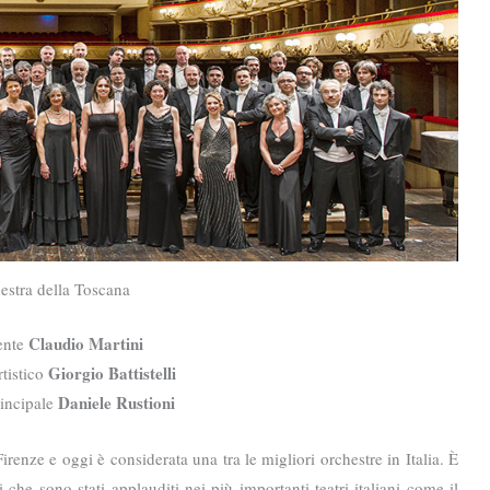
estra della Toscana
Claudio Martini
ente
Giorgio Battistelli
rtistico
Daniele Rustioni
rincipale
renze e oggi è considerata una tra le migliori orchestre in Italia. È
i che sono stati applauditi nei più importanti teatri italiani come il