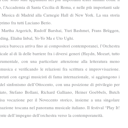
o, l’Accademia di Santa Cecilia di Roma, e nelle più importanti sale
e Musica di Madrid alla Carnegie Hall di New York. La sua storia
, primo fra tutti Luciano Berio.
, Martha Argerich, Rudolf Barshai, Yuri Bashmet, Frans Brüggen,
ing, Eliahu Inbal, Yo-Yo Ma e Uto Ughi.
musica barocca arriva fino ai compositori contemporanei, l’Orchestra
ale al di là delle barriere fra i diversi generi (Haydn, Mozart, tutto
trumentale, con una particolare attenzione alla letteratura meno
 musica e verificando le relazioni fra scrittura e improvvisazione.
pretati con egregi musicisti di fama internazionale, si aggiungono i
del sinfonismo dell’Ottocento, con una posizione di privilegio per
tiato, Stefano Bollani, Richard Galliano, Heiner Goebbels, Butch
sa vocazione per il Novecento storico, insieme a una singolare
rmazione toscana nel panorama musicale italiano. Il festival “Play It!
ente dell’impegno dell’orchestra verso la contemporaneità.