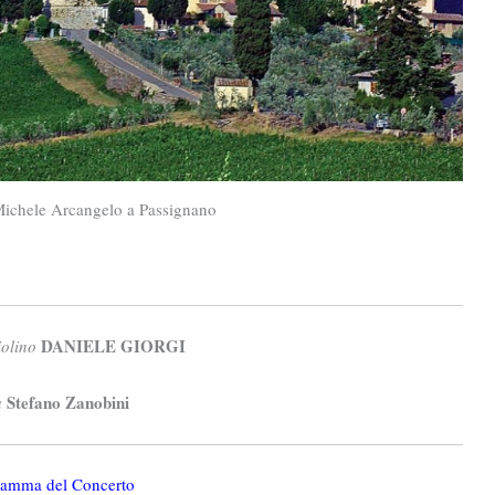
Michele Arcangelo a Passignano
DANIELE GIORGI
iolino
Stefano Zanobini
a
ramma del Concerto