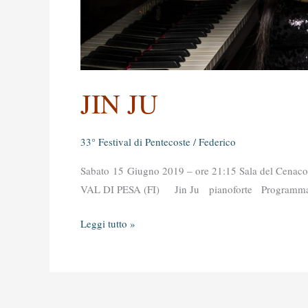
JIN JU
33° Festival di Pentecoste
/
Federico
Sabato 15 Giugno 2019 – ore 21:15 Sala del Cena
VAL DI PESA (FI) Jin Ju pianoforte Programma 
Leggi tutto »