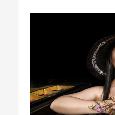
JIN
JU