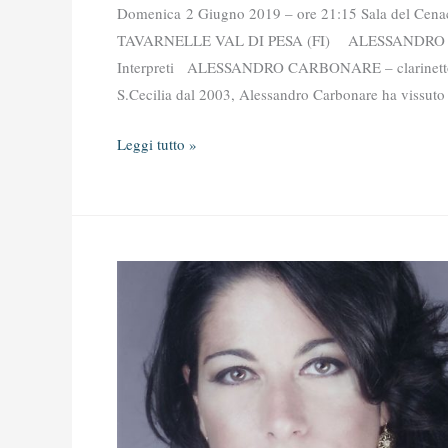
di
Domenica 2 Giugno 2019 – ore 21:15 Sala del Cena
Venezia
TAVARNELLE VAL DI PESA (FI) ALESSANDRO
Interpreti ALESSANDRO CARBONARE – clarinetto Pri
S.Cecilia dal 2003, Alessandro Carbonare ha vissuto 
Leggi tutto »
SUGGESTIONI
DI
VIAGGIO