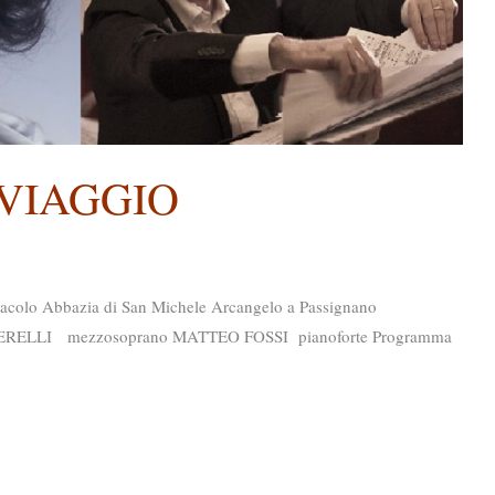
 VIAGGIO
acolo Abbazia di San Michele Arcangelo a Passignano
ELLI mezzosoprano MATTEO FOSSI pianoforte Programma