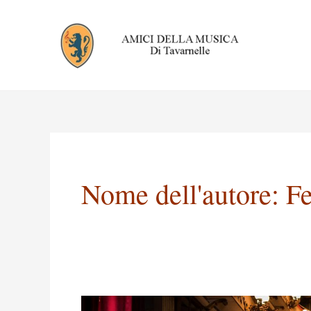
Vai
al
contenuto
Nome dell'autore: F
Concerti