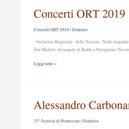
Concerti ORT 2019
Concerti ORT 2019
/
Federico
Orchestra Regionale della Toscana Nella magnifica 
San Michele Arcangelo di Badia a Passignano Tav
Leggi tutto »
Alessandro Carbonar
Alessandro
Carbonare
&
33° Festival di Pentecoste
/
Federico
Quartetto