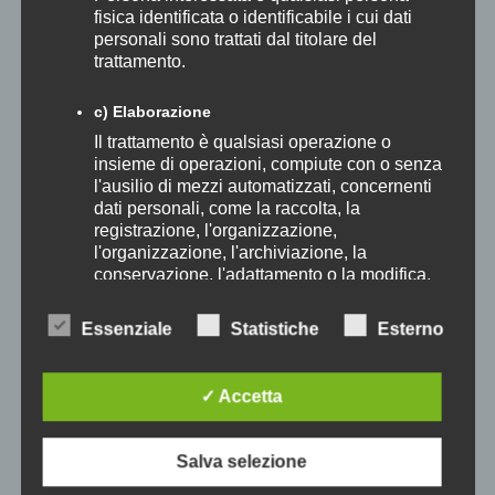
Eventi Speciali 2026
fisica identificata o identificabile i cui dati
Formazione 2024
personali sono trattati dal titolare del
Formazione 2025
trattamento.
I Concerti dell'Accademia 2024
I Concerti dell'Accademia 2025
c) Elaborazione
News
Il trattamento è qualsiasi operazione o
insieme di operazioni, compiute con o senza
TESSERA SOCI
l'ausilio di mezzi automatizzati, concernenti
dati personali, come la raccolta, la
amo che sono aperte le iscrizioni per sostenere gli Amici della Musica
registrazione, l'organizzazione,
l'organizzazione, l'archiviazione, la
Cerca
conservazione, l'adattamento o la modifica,
CERCA
l'estrazione, la consultazione, l'uso, la
diffusione, la trasmissione, la diffusione o la
Essenziale
Statistiche
Esterno
messa a disposizione in altro modo,
Categorie
l'allineamento o l'interconnessione, la
restrizione, la cancellazione o la distruzione.
✓ Accetta
29° Festival di Pentecoste
30° Festival Pentecoste
d) Restrizione dell'elaborazione
Salva selezione
31° Festival di Pentecoste
Restrizione del trattamento è la marcatura
dei dati personali memorizzati al fine di
32° Festival di Pentecoste