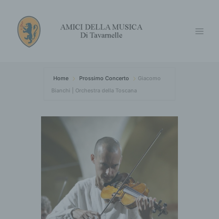
Vai
Main
al
Menu
contenuto
Home
Prossimo Concerto
Giacomo
Bianchi | Orchestra della Toscana