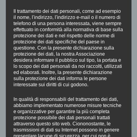
+ iCal / Outlook export
Il trattamento dei dati personali, come ad esempio
il nome, l'indirizzo, l'indirizzo e-mail o il numero di
telefono di una persona interessata, viene sempre
effettuato in conformità alla normativa di base sulla
protezione dei dati e nel rispetto delle norme di
protezione dei dati specifiche del paese in
Categorie
Archivi
questione. Con la presente dichiarazione sulla
CONDIVIDI QUESTO EVENTO
protezione dei dati, la nostra Associazione
desidera informare il pubblico sul tipo, la portata e
lo scopo dei dati personali da noi raccolti, utilizzati
ed elaborati. Inoltre, la presente dichiarazione
sulla protezione dei dati informa le persone
interessate sui diritti di cui godono.
In qualità di responsabili del trattamento dei dati,
abbiamo implementato numerose misure tecniche
Categorie
e organizzative per garantire la più completa
protezione possibile dei dati personali trattati
attraverso questo sito web. Ciononostante, le
trasmissioni di dati su Internet possono in genere
presentare lacune di sicurezza, per cui non è