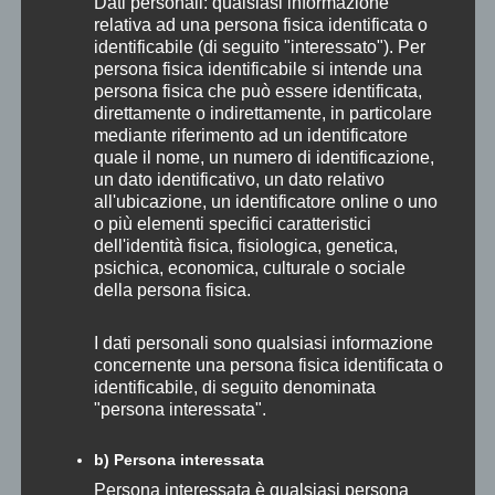
Dati personali: qualsiasi informazione
relativa ad una persona fisica identificata o
37° Festival di Pentecoste
identificabile (di seguito "interessato"). Per
38° Festival di Pentecoste
persona fisica identificabile si intende una
39° Festival di Pentecoste
persona fisica che può essere identificata,
40° Festival di Pentecoste 2026
direttamente o indirettamente, in particolare
mediante riferimento ad un identificatore
Archivio Concerti Malaspina
quale il nome, un numero di identificazione,
Concerti Accademia 2026
un dato identificativo, un dato relativo
Concerti Dei Maestri
all'ubicazione, un identificatore online o uno
Concerti di Badia 2023
o più elementi specifici caratteristici
dell'identità fisica, fisiologica, genetica,
Concerti di Badia 2024
psichica, economica, culturale o sociale
Concerti di Badia 2025
della persona fisica.
Concerti di Badia 2026
Concerti ORT 2018
I dati personali sono qualsiasi informazione
Concerti ORT 2019
concernente una persona fisica identificata o
Concerti Straordinari
identificabile, di seguito denominata
"persona interessata".
Docenti
Eventi Speciali 2024
b) Persona interessata
Eventi Speciali 2025
Persona interessata è qualsiasi persona