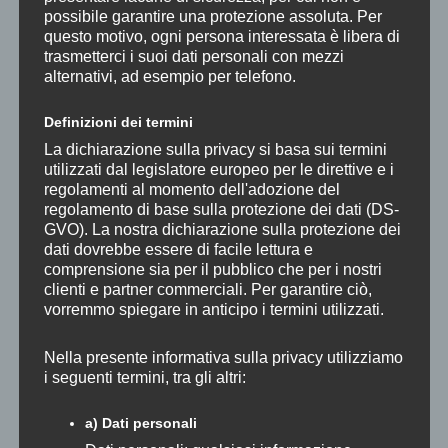
Archivi
possibile garantire una protezione assoluta. Per
questo motivo, ogni persona interessata è libera di
trasmetterci i suoi dati personali con mezzi
alternativi, ad esempio per telefono.
Definizioni dei termini
La dichiarazione sulla privacy si basa sui termini
utilizzati dal legislatore europeo per le direttive e i
Cerca:
regolamenti al momento dell'adozione del
regolamento di base sulla protezione dei dati (DS-
GVO). La nostra dichiarazione sulla protezione dei
dati dovrebbe essere di facile lettura e
comprensione sia per il pubblico che per i nostri
clienti e partner commerciali. Per garantire ciò,
Categorie
vorremmo spiegare in anticipo i termini utilizzati.
29° Festival di Pentecoste
Nella presente informativa sulla privacy utilizziamo
30° Festival Pentecoste
i seguenti termini, tra gli altri:
31° Festival di Pentecoste
32° Festival di Pentecoste
a) Dati personali
33° Festival di Pentecoste